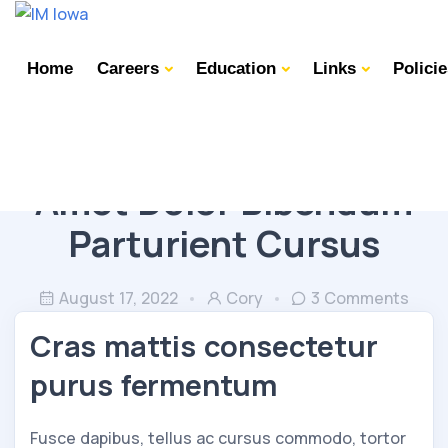
Home
Careers
Education
Links
Polici
TEAMWORK
WORKSPACE
Amet Dolor Bibendum
Parturient Cursus
August 17, 2022
Cory
3 Comments
Cras mattis consectetur
purus fermentum
Fusce dapibus, tellus ac cursus commodo, tortor